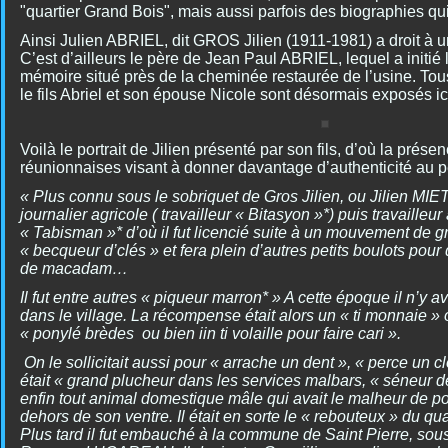
"quartier Grand Bois", mais aussi parfois des biographies qui
Ainsi Julien ABRIEL, dit GROS Jilien (1911-1981) a droit à 
C’est d’ailleurs le père de Jean Paul ABRIEL, lequel a initié 
mémoire situé près de la cheminée restaurée de l’usine. Tous
le fils Abriel et son épouse Nicole sont désormais exposés ici
Voilà le portrait de Jilien présenté par son fils, d’où la prés
réunionnaises visant à donner davantage d’authenticité au 
« Plus connu sous le sobriquet de Gros Jilien, ou Jilien MIETT
journalier agricole ( travailleur « Bitasyon »*) puis travailleur 
« Tabisman »* d’où il fut licencié suite à un mouvement de grè
« becqueur d’clés » et fera plein d’autres petits boulots pour 
de macadam…
Il fut entre autres « piqueur marron* » A cette époque il n’y a
dans le village. La récompense était alors un « ti monnaie »
« ponylé brèdes ou bien iin ti volaille pour faire cari ».
On le sollicitait aussi pour « arrache un dent », « perce un clou
était « grand plucheur dans les services malbars, « séneur d
enfin tout animal domestique mâle qui avait le malheur de por
dehors de son ventre. Il était en sorte le « rebouteux » du quar
Plus tard il fut embauché à la commune de Saint Pierre, sou