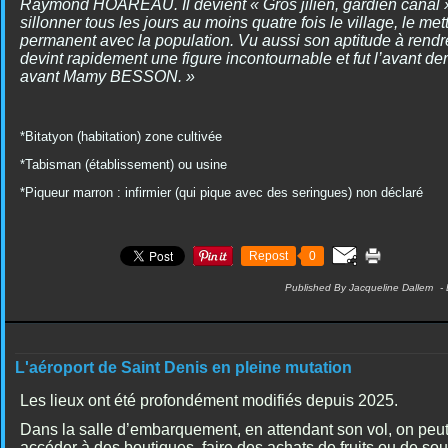
Raymond HOAREAU. Il devient « Gros jilien, gardien canal »
sillonner tous les jours au moins quatre fois le village, le met
permanent avec la population. Vu aussi son aptitude à rendre
devint rapidement une figure incontournable et fut l’avant de
avant Mamy BESSON. »
*Bitatyon (habitation) zone cultivée
*Tabisman (établissement) ou usine
*Piqueur marron : infirmier (qui pique avec des seringues) non déclaré
Repost
0
Published By Jacqueline Dallem
-
L'aéroport de Saint Denis en pleine mutation
Les lieux ont été profondément modifiés depuis 2025.
Dans la salle d’embarquement, en attendant son vol, on peut 
accéder à des boutiques, faire des achats de fruits ou de sou