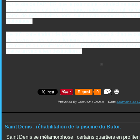
sur le site de l’APPER que le patrimoine « se décline sous u
est aussi bien culturel, historique, naturel, artisanal, qu’
a
partie de nos activités porte sur l’environnement (la nature
biologique).
Ce qu’il conviendrait de faire, c’est de donner à chaque co
de recenser ces cases témoins du passé et de créer de
promoteurs ou architectes soucieux de redonner vie à ces c
mettre un véto à leur destruction…
Repost
0
Published By Jacqueline Dallem
-
Dans
patrimoine de l'î
Saint Denis : réhabilitation de la piscine du Butor.
Saint Denis se métamorphose : certains quartiers en profite