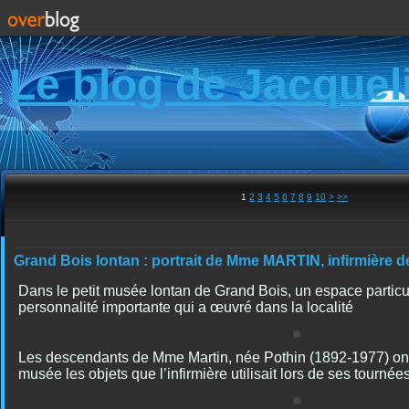
Le blog de Jacquel
20
30
40
50
60
70
80
90
100
1
2
3
4
5
6
7
8
9
10
>
>>
Grand Bois lontan : portrait de Mme MARTIN, infirmière d
Dans le petit musée lontan de Grand Bois, un espace particul
personnalité importante qui a œuvré dans la localité
Les descendants de Mme Martin, née Pothin (1892-1977) ont 
musée les objets que l’infirmière utilisait lors de ses tournées