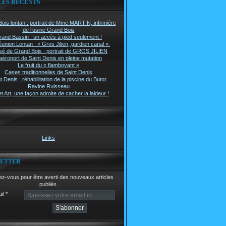
LES RÉCENTS
ois lontan : portrait de Mme MARTIN, infirmière
de l’usine Grand Bois
rand Bassin : un accès à pied seulement !
union Lontan : « Gros Jilien, gardien canal ».
é de Grand Bois : portrait de GROS JILIEN
aéroport de Saint Denis en pleine mutation
Le fruit du « flamboyant »
Cases traditionnelles de Saint Denis
t Denis : réhabilitation de la piscine du Butor.
Ravine Ruisseau
t Art, une façon adroite de cacher la laideur !
Links
ETTER
z-vous pour être averti des nouveaux articles
publiés.
il