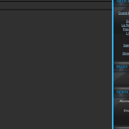
ARTIC
Grand B
G
La Ré
Pass
L'
Sain
Stree
PAGES
NEWSL
Abonne
Ema