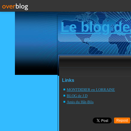
Le blog de
Links
MONTDIDIER en LORRAINE
BLOG de J.D
Amis du Hât-Bôs
Repost