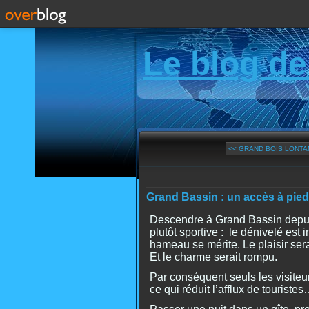
Le blog de
<< GRAND BOIS LONTAN
Grand Bassin : un accès à pied
Descendre à Grand Bassin depuis
plutôt sportive : le dénivelé est 
hameau se mérite. Le plaisir ser
Et le charme serait rompu.
Par conséquent seuls les visiteur
ce qui réduit l’afflux de touriste