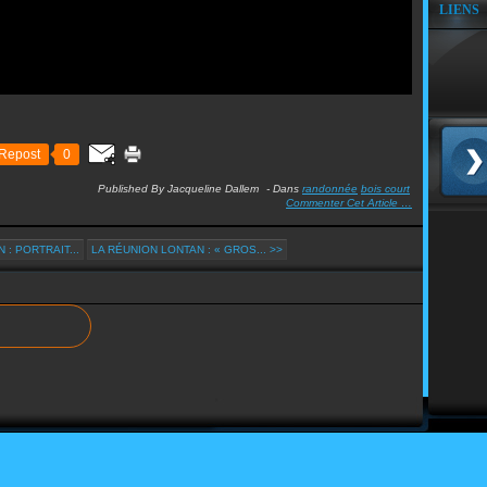
LIENS
Repost
0
Published By Jacqueline Dallem
-
Dans
randonnée
bois court
Commenter Cet Article
…
 : PORTRAIT...
LA RÉUNION LONTAN : « GROS... >>