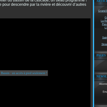
ofiter du bassin de la cascade, un beau programme !
ARTIC
 pour descendre par la rivière et découvrir d’autres
Grand B
G
La Ré
Pass
L'
Sain
Stree
PAGES
NEWSL
Abonne
Ema