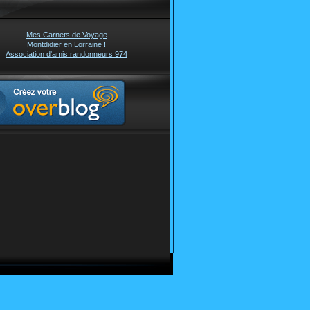
Mes Carnets de Voyage
Montdidier en Lorraine !
Association d'amis randonneurs 974