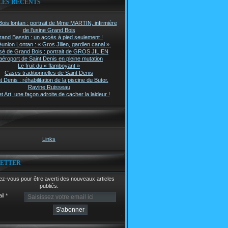
LES RÉCENTS
ois lontan : portrait de Mme MARTIN, infirmière
de l’usine Grand Bois
rand Bassin : un accès à pied seulement !
union Lontan : « Gros Jilien, gardien canal ».
é de Grand Bois : portrait de GROS JILIEN
aéroport de Saint Denis en pleine mutation
Le fruit du « flamboyant »
Cases traditionnelles de Saint Denis
t Denis : réhabilitation de la piscine du Butor.
Ravine Ruisseau
t Art, une façon adroite de cacher la laideur !
Links
ETTER
z-vous pour être averti des nouveaux articles
publiés.
il