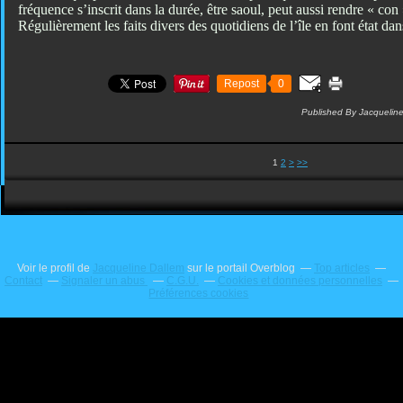
fréquence s’inscrit dans la durée, être saoul, peut aussi rendre « con 
Régulièrement les faits divers des quotidiens de l’île en font état da
Repost
0
Published By Jacquelin
1
2
>
>>
Voir le profil de
Jacqueline Dallem
sur le portail Overblog
Top articles
Contact
Signaler un abus
C.G.U.
Cookies et données personnelles
Préférences cookies