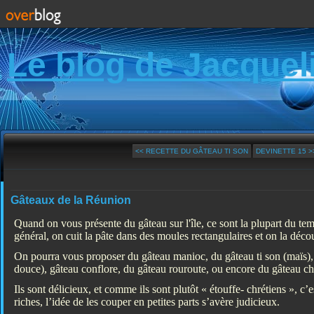
Le blog de Jacquel
<< RECETTE DU GÂTEAU TI SON
DEVINETTE 15 >
Gâteaux de la Réunion
Quand on vous présente du gâteau sur l'île, ce sont la plupart du te
général, on cuit la pâte dans des moules rectangulaires et on la décou
On pourra vous proposer du gâteau manioc, du gâteau ti son (maïs), 
douce), gâteau conflore, du gâteau rouroute, ou encore du gâteau
Ils sont délicieux, et comme ils sont plutôt « étouffe- chrétiens », c’e
riches, l’idée de les couper en petites parts s’avère judicieux.