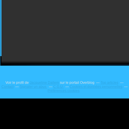
Voir le profil de
Jacqueline Dallem
sur le portail Overblog
Top articles
Contact
Signaler un abus
C.G.U.
Cookies et données personnelles
Préférences cookies