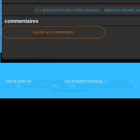
<< « BIJOUX ET PLAGE » FONT MAUVAIS...
DRAPEAU ORANGE SUR
commentaires
Ajouter un commentaire
Voir le profil de
Jacqueline Dallem
sur le portail Overblog
Top articles
Contact
Signaler un abus
C.G.U.
Cookies et données personnelles
Préférences cookies