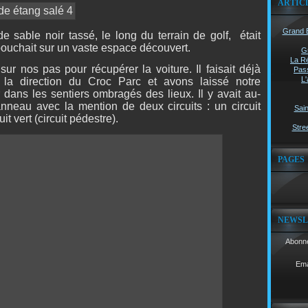
ARTIC
Grand B
 sable noir tassé, le long du terrain de golf,
était
bouchait sur un vaste espace découvert.
G
La Ré
sur nos pas pour récupérer la voiture. Il faisait déjà
Pass
L'
la direction du Croc Parc et avons laissé notre
 dans les sentiers ombragés des lieux. Il y avait au-
nneau avec la mention de deux circuits : un circuit
Sain
it vert (circuit pédestre).
Stree
PAGES
NEWSL
Abonne
Ema