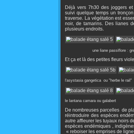
Déjà vers 7h30 des joggers et
suivi quelque temps un tronçon
traverse. La végétation est esse
noir, de tamarins. Des lianes d
plusieurs endroits.
une liane passiflore : grena
Et ça et là des petites fleurs vio
l'asystasia gangetica ou "herbe le rail"
le lantana camara ou galab
De nombreuses parcelles de plant
réintroduire des espèces endém
autre affleurer les tuyaux noirs 
espèces endémiques , indigène
« reboiser les emprises de lig