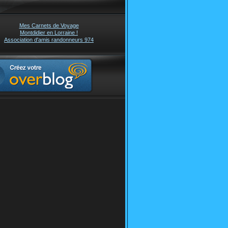
Mes Carnets de Voyage
Montdidier en Lorraine !
Association d'amis randonneurs 974