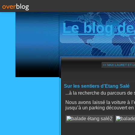
Le blog de
<< MAX LAURET ET L
Sur les sentiers d'Etang Salé
...à la recherche du parcours de 
Nous avons laissé la voiture à l’
jusqu’à un parking découvert en 