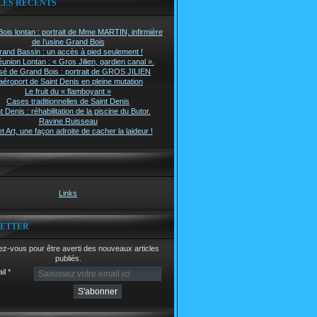
LES RÉCENTS
ois lontan : portrait de Mme MARTIN, infirmière
de l’usine Grand Bois
rand Bassin : un accès à pied seulement !
union Lontan : « Gros Jilien, gardien canal ».
é de Grand Bois : portrait de GROS JILIEN
aéroport de Saint Denis en pleine mutation
Le fruit du « flamboyant »
Cases traditionnelles de Saint Denis
t Denis : réhabilitation de la piscine du Butor.
Ravine Ruisseau
t Art, une façon adroite de cacher la laideur !
Links
ETTER
z-vous pour être averti des nouveaux articles
publiés.
il