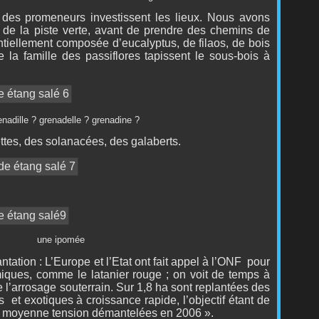
 des promeneurs investissent les lieux. Nous avons
 de la piste verte, avant de prendre des chemins de
ntiellement composée d’eucalyptus, de filaos, de bois
e la famille des passiflores tapissent le sous-bois à
dille ? grenadelle ? grenadine ?
lettes, des solanacées, des galaberts.
ert une ipomée
ation : L’Europe et l’Etat ont fait appel à l’ONF
pour
iques, comme le latanier rouge ; on voit de temps à
de l’arrosage souterrain. Sur 1,8 ha sont replantées des
s
et exotiques à croissance rapide, l’objectif étant de
ne moyenne tension démantelées en 2006 ».