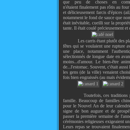
que peu de choses en commu
n'étaient finalement pas rôtis au fou
et délicieusement farcis d'épices (ail
notamment le fond de sauce que nom
était inévitable, cueilli sur la propri
tante. Il était coulé précieusement e
Les carris étant plutôt des p
fêtes qui se voulaient une rupture 
une place, notamment l'authenti
sélectionnés de longue date en avan
moins...d'amour. Le bien-être anim
de...l'estomac. Souvent, c'était aussi
les gens (de la ville) venaient choi
fois bien engraissés (au maïs évidem
Toutefois, ces tradition
famille. Beaucoup de familles chino
pour le Nouvel An de leur calendrie
signe de bon augure et de prospér
passer la première semaine de l'ann
cérémonies religieuses exigeaient un 
Leurs repas se trouvaient finalemen