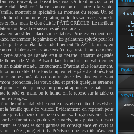
 l'année. Souvent, on faisait les deux. On tuait un cochon et
ARTIC
tie était destinée à la consommation et l'autre à la vente.
famille, montrait sa spécialité au moment du repas. Un tel
Grand B
e le boudin, un autre le graton, un tel les saucisses, voire le
G
es et rôtis, mais le clou était
le PÂTÉ CRÉOLE
. Le meilleur
La Ré
tation qui devait dépasser les générations...
Pass
avaient aussi leur place sur les tables. Progressivement, des
L'
place, notamment le palmiste et les galantines (plutôt pour les
e plat de roi était la salade finement "triée" à la main, en
Sain
 comment faire avec les anciens (euh ça restait tout de même
it cette saison de l'année était la "Marie Brisard" dégustée
Stree
 de liqueur de Marie Brisard dans lequel on pouvait tremper
ait un plaisir attendu longuement. D'autant plus longuement,
PAGES
radition immuable. Une fois la liqueur et le pâté distribués, tout
 une bonne année dans un ordre strict : les plus jeunes vont
ermons prononcés, les vœux dits, et parfois quelques étrennes
ral pour les plus jeunes), on pouvait apprécier le pâté. Une
uge le pâté en main, on le hume, on le repose sur la table et
NEWSL
n le mange...
famille qui rendait visite rentre chez elle et attend les visites
Abonne
 la famille qui a été visitée. Evidemment, on repartait pour
core plus fastueux et riche en viande... Progressivement, les
Ema
bord ce furent des poulets et canards, puis pintades, oies et
ment les tables se sont garnies en conséquence en civet (à
salmis a été gardé) et rôtis. Précisons que les rôtis n'avaient