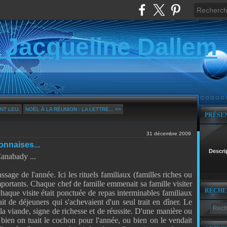
 Jacqueline Dallem
NT LEU.
NOËL À LA RÉUNION : LA LETTRE... >>
PRÉSE
31 décembre 2009
onnaises...
Descri
anabady ...
sage de l'année. Ici les rituels familiaux (familles riches ou
mportants. Chaque chef de famille emmenait sa famille visiter
RECHE
chaque visite était ponctuée de repas interminables familiaux
it de déjeuners qui s'achevaient d'un seul trait en dîner. Le
la viande, signe de richesse et de réussite. D'une manière ou
u bien on tuait le cochon pour l'année, ou bien on le vendait