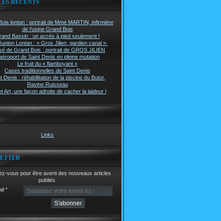
LES RÉCENTS
ois lontan : portrait de Mme MARTIN, infirmière
de l’usine Grand Bois
rand Bassin : un accès à pied seulement !
union Lontan : « Gros Jilien, gardien canal ».
é de Grand Bois : portrait de GROS JILIEN
aéroport de Saint Denis en pleine mutation
Le fruit du « flamboyant »
Cases traditionnelles de Saint Denis
t Denis : réhabilitation de la piscine du Butor.
Ravine Ruisseau
t Art, une façon adroite de cacher la laideur !
Links
ETTER
z-vous pour être averti des nouveaux articles
publiés.
il