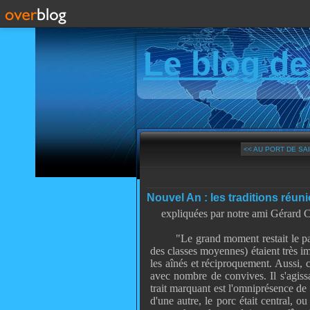
Le blog de
<< AU PORT DE SAI
Nouvel An : les traditions réuni
expliquées par notre ami Gérard C
"
Le grand moment restait le pas
des classes moyennes) étaient très i
les aînés et réciproquement. Aussi, 
avec nombre de convives. Il s'agissa
trait marquant est l'omniprésence de 
d'une autre, le porc était central, o