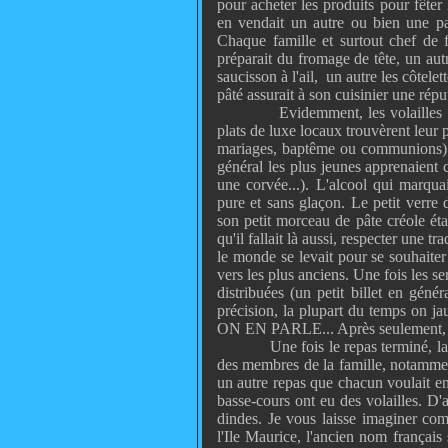
pour acheter les produits pour fêter
en vendait un autre ou bien une par
Chaque famille et surtout chef de 
préparait du fromage de tête, un autr
saucisson à l'ail, un autre les côtelett
pâté assurait à son cuisinier une répu
Evidemment, les volailles 
plats de luxe locaux trouvèrent leur 
mariages, baptême ou communions). L
général les plus jeunes apprenaient
une corvée...). L'alcool qui marqua
pure et sans glaçon. Le petit verre
son petit morceau de pâte créole ét
qu'il fallait là aussi, respecter une t
le monde se levait pour se souhaiter
vers les plus anciens. Une fois les s
distribuées (un petit billet en géné
précision, la plupart du temps on ja
ON EN PARLE... Après seulement, o
Une fois le repas terminé, la 
des membres de la famille, notamment
un autre repas que chacun voulait en
basse-cours ont eu des volailles. D'a
dindes. Je vous laisse imaginer com
l'Ile Maurice, l'ancien nom français 