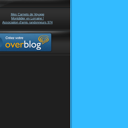
Mes Carnets de Voyage
Montdidier en Lorraine !
Association d'amis randonneurs 974