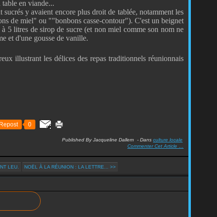
 table en viande...
crés y avaient encore plus droit de tablée, notamment les
ons de miel" ou ""bonbons casse-contour"). C'est un beignet
 à 5 litres de sirop de sucre (et non miel comme son nom ne
e et d'une gousse de vanille.
ux illustrant les délices des repas traditionnels réunionnais
Repost
0
Published By Jacqueline Dallem
-
Dans
culture locale
Commenter Cet Article
…
NT LEU.
NOËL À LA RÉUNION : LA LETTRE... >>