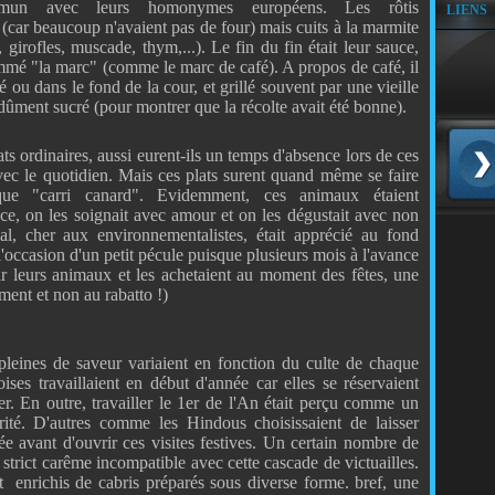
n avec leurs homonymes européens. Les rôtis
LIENS
r (car beaucoup n'avaient pas de four) mais cuits à la marmite
, girofles, muscade, thym,...). Le fin du fin était leur sauce,
mé "la marc" (comme le marc de café). A propos de café, il
été ou dans le fond de la cour, et grillé souvent par une vieille
t dûment sucré (pour montrer que la récolte avait été bonne).
lats ordinaires, aussi eurent-ils un temps d'absence lors de ces
avec le quotidien. Mais ces plats surent quand même se faire
que "carri canard". Evidemment, ces animaux étaient
ce, on les soignait avec amour et on les dégustait avec non
al, cher aux environnementalistes, était apprécié au fond
 l'occasion d'un petit pécule puisque plusieurs mois à l'avance
sir leurs animaux et les achetaient au moment des fêtes, une
ment et non au rabatto !)
s pleines de saveur variaient en fonction du culte de chaque
ises travaillaient en début d'année car elles se réservaient
r. En outre, travailler le 1er de l'An était perçu comme un
ité. D'autres comme les Hindous choisissaient de laisser
ée avant d'ouvrir ces visites festives. Un certain nombre de
strict carême incompatible avec cette cascade de victuailles.
t enrichis de cabris préparés sous diverse forme. bref, une