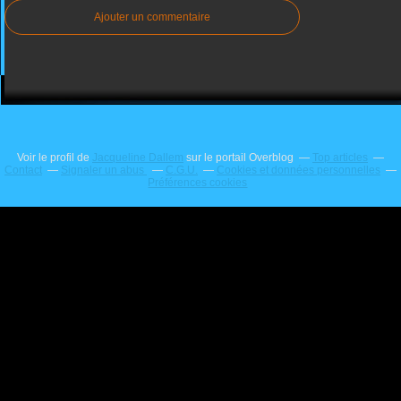
Ajouter un commentaire
Voir le profil de
Jacqueline Dallem
sur le portail Overblog
Top articles
Contact
Signaler un abus
C.G.U.
Cookies et données personnelles
Préférences cookies