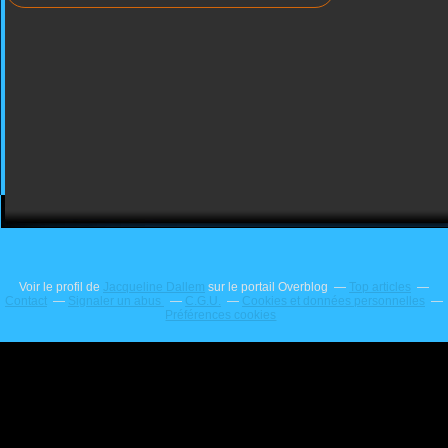
Voir le profil de
Jacqueline Dallem
sur le portail Overblog
Top articles
Contact
Signaler un abus
C.G.U.
Cookies et données personnelles
Préférences cookies