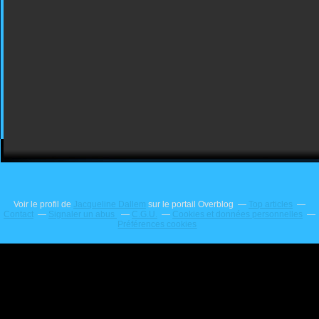
Voir le profil de
Jacqueline Dallem
sur le portail Overblog
Top articles
Contact
Signaler un abus
C.G.U.
Cookies et données personnelles
Préférences cookies