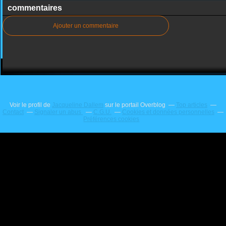
commentaires
Ajouter un commentaire
Voir le profil de
Jacqueline Dallem
sur le portail Overblog
Top articles
Contact
Signaler un abus
C.G.U.
Cookies et données personnelles
Préférences cookies