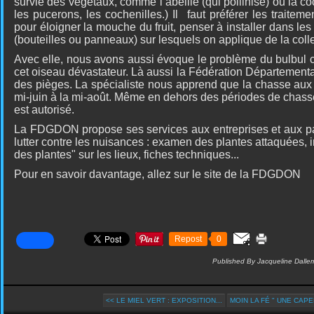
survie des végétaux, comme l’abeille
(qui pollinise) ou la c
les pucerons, les cochenilles.) Il
faut préférer les traitem
pour éloigner la mouche du fruit, penser à installer dans le
(bouteilles ou panneaux) sur lesquels on applique de la colle
Avec elle, nous avons aussi évoque le problème du bulbul 
cet oiseau dévastateur. Là aussi la Fédération Départementa
des pièges. La spécialiste nous apprend que la chasse aux 
mi-juin à la mi-août. Même en dehors des périodes de chasse
est autorisé.
La FDGDON propose ses services aux entreprises et aux part
lutter contre les nuisances : examen des plantes attaquées, 
des plantes" sur les lieux, fiches techniques...
Pour en savoir davantage, allez sur le site de la FDGDON
Repost
0
Published By Jacqueline Dalle
<< LE MIEL VERT : EXPOSITION...
MOIN LA FÉ " UNE CAPEL