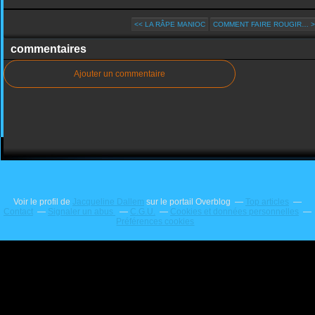
<< LA RÂPE MANIOC
COMMENT FAIRE ROUGIR… >
commentaires
Ajouter un commentaire
Voir le profil de
Jacqueline Dallem
sur le portail Overblog
Top articles
Contact
Signaler un abus
C.G.U.
Cookies et données personnelles
Préférences cookies