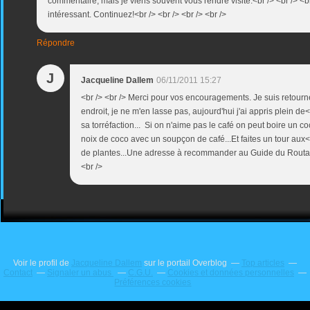
commentaire, mais je viens souvent vous rendre visite.<br /> <br /> <br
intéressant. Continuez!<br /> <br /> <br /> <br />
Répondre
J
Jacqueline Dallem
06/11/2011 15:27
<br /> <br /> Merci pour vos encouragements. Je suis retourn
endroit, je ne m'en lasse pas, aujourd'hui j'ai appris plein de<b
sa torréfaction... Si on n'aime pas le café on peut boire un coc
noix de coco avec un soupçon de café...Et faites un tour aux<br
de plantes...Une adresse à recommander au Guide du Routard
<br />
Voir le profil de
Jacqueline Dallem
sur le portail Overblog
Top articles
Contact
Signaler un abus
C.G.U.
Cookies et données personnelles
Préférences cookies