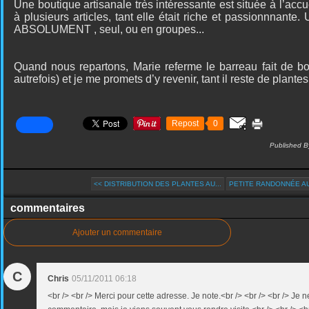
Une boutique artisanale très intéressante est située à l’accu
à plusieurs articles, tant elle était riche et passionnnante.
ABSOLUMENT , seul, ou en groupes...
Quand nous repartons, Marie referme le barreau fait de b
autrefois) et je me promets d’y revenir, tant il reste de plante
Repost
0
Published B
<< DISTRIBUTION DES PLANTES AU...
PETITE RANDONNÉE AU 
commentaires
Ajouter un commentaire
C
Chris
05/11/2011 06:18
<br /> <br /> Merci pour cette adresse. Je note.<br /> <br /> <br /> Je 