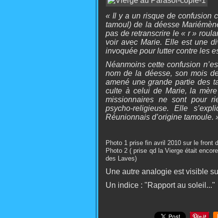
« Il y a un risque de confusion 
tamoul) de la déesse Mariémèn
pas de retranscrire le « r » rou
voir avec Marie. Elle est une div
invoquée pour lutter contre les e
Néanmoins cette confusion n’est
nom de la déesse, son mois de c
amené une grande partie des t
culte à celui de Marie, la mère
missionnaires ne sont pour ri
psycho-religieuse. Elle s’exp
Réunionnais d’origine tamoule. 
Photo 1 prise fin avril 2010 sur le front
Photo 2 ( prise qd la Vierge était enco
des Laves)
Une autre analogie est visible s
Un indice : "Rapport au soleil..."