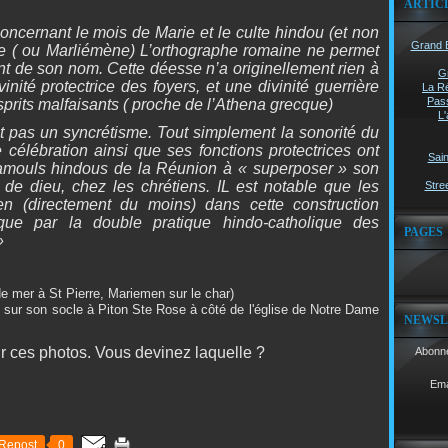
ARTIC
concernant le mois de Marie et le culte hindou (et non
Grand B
e ( ou Marliémène) L’orthographe romaine ne permet
lant de son nom. Cette déesse n’a originellement rien à
G
inité protectrice des foyers, et une divinité guerrière
La Ré
Pass
sprits malfaisants ( proche de l’Athena grecque)
L'
 pas un syncrétisme. Tout simplement la sonorité du
élébration ainsi que ses fonctions protectrices ont
Sain
amouls hindous de la Réunion à « superposer » son
 de dieu, chez les chrétiens. IL est notable que les
Stree
en (directement du moins) dans cette construction
lique par la double pratique hindo-catholique des
PAGES
»
 de mer à St Pierre, Mariemen sur le char)
re sur son socle à Piton Ste Rose à côté de l'église de Notre Dame
NEWSL
ur ces photos. Vous devinez laquelle ?
Abonne
Ema
Repost
0