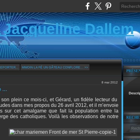
 Jacqueline Dallem
REPORTER...
MWOIN LA FÉ UN GÂTEAU CONFLORE… >>
PRÉSE
8 mai 2012
e …
Descri
on plein ce mois-ci, et Gérard, un fidèle lecteur du
tudes dans mes propos du 26 avril 2012, et il m’envoie
es sur cet amalgame que fait la population entre la
ierge des catholiques. Voilà les observations de notre
RECHE