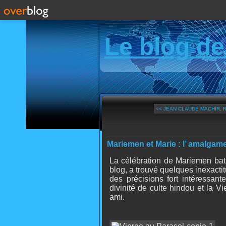
Le blog de
<< JEAN CLAUDE MACHIR, 
Mariemen et Marie : l’ amalgam
La célébration de Mariemen bat s
blog, a trouvé quelques inexacti
des précisions fort intéressant
divinité de culte hindou et la V
ami.