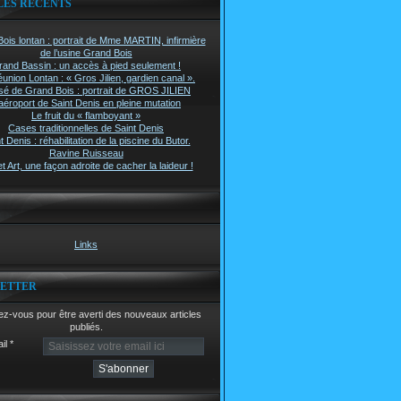
LES RÉCENTS
ois lontan : portrait de Mme MARTIN, infirmière
de l’usine Grand Bois
rand Bassin : un accès à pied seulement !
union Lontan : « Gros Jilien, gardien canal ».
é de Grand Bois : portrait de GROS JILIEN
aéroport de Saint Denis en pleine mutation
Le fruit du « flamboyant »
Cases traditionnelles de Saint Denis
t Denis : réhabilitation de la piscine du Butor.
Ravine Ruisseau
t Art, une façon adroite de cacher la laideur !
Links
ETTER
z-vous pour être averti des nouveaux articles
publiés.
il