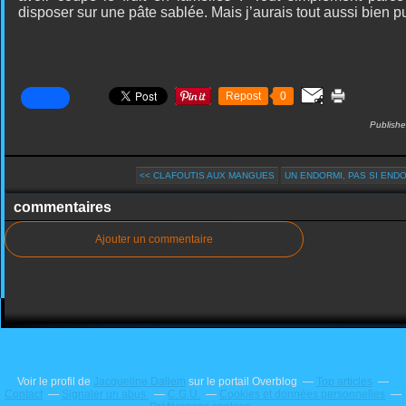
disposer sur une pâte sablée. Mais j’aurais tout aussi bien 
Repost
0
Publishe
<< CLAFOUTIS AUX MANGUES
UN ENDORMI, PAS SI ENDOR
commentaires
Ajouter un commentaire
Voir le profil de
Jacqueline Dallem
sur le portail Overblog
Top articles
Contact
Signaler un abus
C.G.U.
Cookies et données personnelles