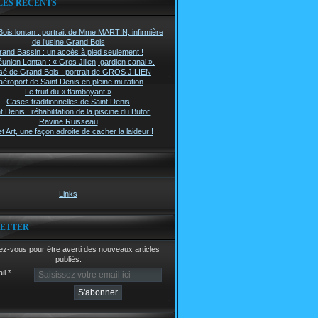
LES RÉCENTS
ois lontan : portrait de Mme MARTIN, infirmière
de l’usine Grand Bois
rand Bassin : un accès à pied seulement !
union Lontan : « Gros Jilien, gardien canal ».
é de Grand Bois : portrait de GROS JILIEN
aéroport de Saint Denis en pleine mutation
Le fruit du « flamboyant »
Cases traditionnelles de Saint Denis
t Denis : réhabilitation de la piscine du Butor.
Ravine Ruisseau
t Art, une façon adroite de cacher la laideur !
Links
ETTER
z-vous pour être averti des nouveaux articles
publiés.
il