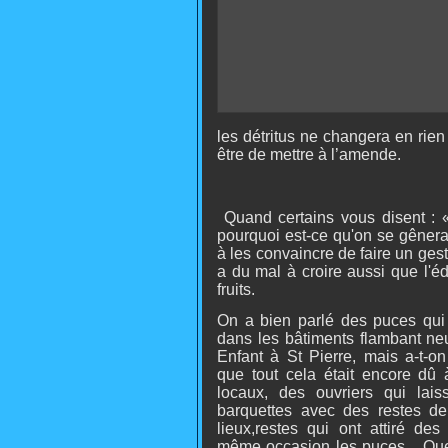
les détritus ne changera en rien 
être de mettre à l’amende.
Quand certains vous disent : «
pourquoi est-ce qu'on se gênerai
à les convaincre de faire un ge
a du mal à croire aussi que l'é
fruits.
On a bien parlé des puces qui
dans les bâtiments flambant ne
Enfant à St Pierre, mais a-t-on
que tout cela était encore dû à
locaux, des ouvriers qui laiss
barquettes avec des restes d
lieux,restes qui ont attiré des
même occasion les puces... Qu