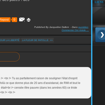
LIENS
Repost
0
Published By Jacqueline Dallem
-
Dans
quotidien
Commenter Cet Article
…
POUR LA LIBERTÉ
LA FLEUR DE PATOLLE. >>
 /> <br /> Tu as parfaitement raison de souligner l'état d'esprit
ilà ce que donne plus de 20 ans d'assistanat, de RMI et tout le
était<br /> censée être pauvre (dans les années 60) ce triste
 <br /> <br />