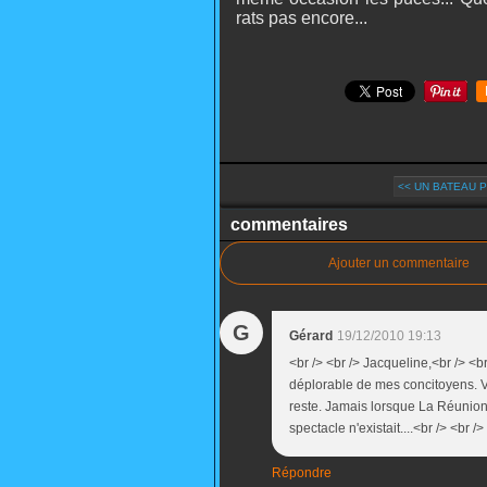
rats pas encore...
<< UN BATEAU 
commentaires
Ajouter un commentaire
G
Gérard
19/12/2010 19:13
<br /> <br /> Jacqueline,<br /> <br
déplorable de mes concitoyens. Vo
reste. Jamais lorsque La Réunion 
spectacle n'existait....<br /> <br />
Répondre