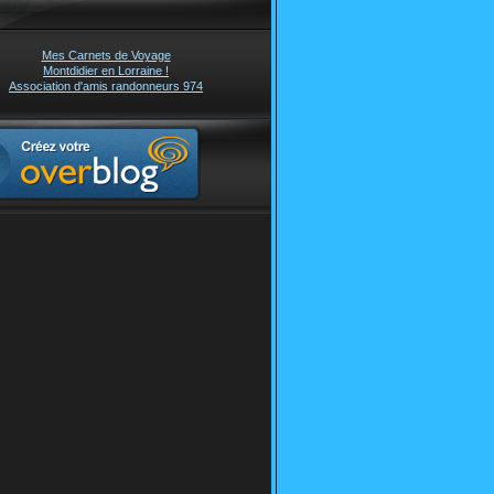
Mes Carnets de Voyage
Montdidier en Lorraine !
Association d'amis randonneurs 974