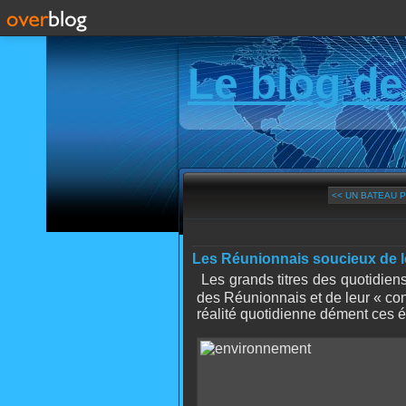
Le blog de
<< UN BATEAU 
Les Réunionnais soucieux de 
Les grands titres des quotidiens 
des Réunionnais et de leur « cons
réalité quotidienne dément ces éc