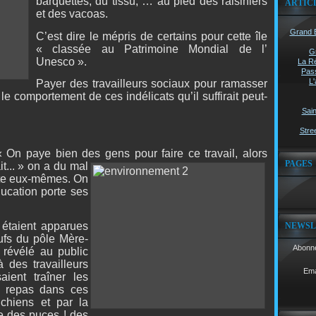
barquettes, du tissu, … au pied des raisiniers
ARTIC
et des vacoas.
Grand B
C’est dire le mépris de certains pour cette île
« classée au Patrimoine Mondial de l’
G
Unesco ».
La Ré
Pass
L'
Payer des travailleurs sociaux pour ramasser
le comportement de ces indélicats qu’il suffirait peut-
Sain
Stree
 On paye bien des gens pour faire ce travai
l, alors
PAGES
t... » on a du mal
ste eux-mêmes. On
ducation porte ses
 étaient apparues
NEWSL
ufs du pôle Mère-
Abonne
 révélé au public
 des travailleurs
Ema
aient traîner les
e repas dans ces
 chiens et par la
e des puces ! des