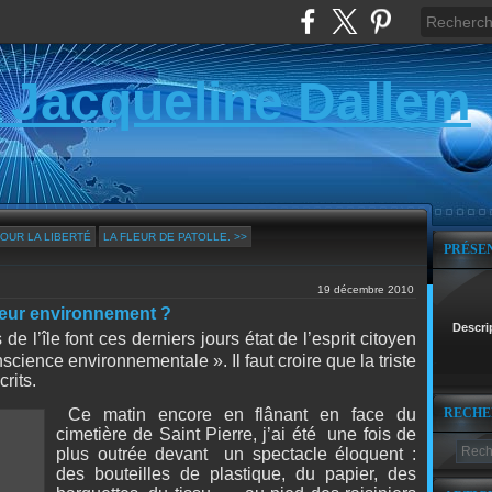
 Jacqueline Dallem
POUR LA LIBERTÉ
LA FLEUR DE PATOLLE. >>
PRÉSE
19 décembre 2010
leur environnement ?
Descri
de l’île font ces derniers jours état de l’esprit citoyen
cience environnementale ». Il faut croire que la triste
rits.
RECHE
Ce matin encore en flânant en face du
cimetière de Saint Pierre, j’ai été
une fois de
plus outrée devant
un spectacle éloquent :
des bouteilles de plastique, du papier, des