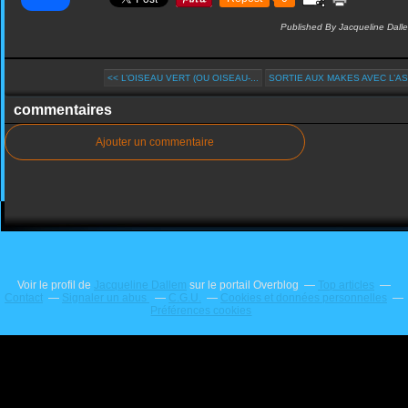
Published By Jacqueline Dall
<< L’OISEAU VERT (OU OISEAU-...
SORTIE AUX MAKES AVEC L’ASS
commentaires
Ajouter un commentaire
Voir le profil de
Jacqueline Dallem
sur le portail Overblog
Top articles
Contact
Signaler un abus
C.G.U.
Cookies et données personnelles
Préférences cookies