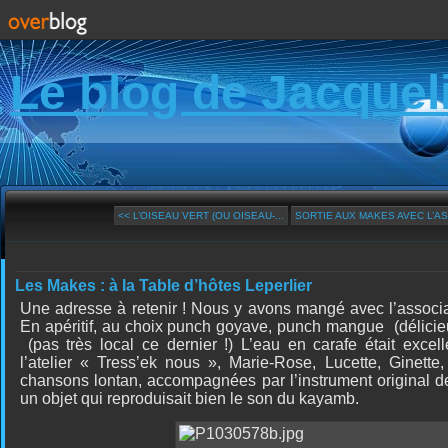
Le blog de Jacquel
<< L’OISEAU VERT (OU OISEAU-...
SORTIE AUX MAKES AVEC L’ASS
Les Makes : à la Table d’hôtes Leperlier
Une adresse à retenir ! Nous y avons mangé avec l’associ
En apéritif, au choix punch goyave, punch mangue
(délici
(pas très local ce dernier !) L’eau en carafe était exc
l’atelier « Tress’ek nous », Marie-Rose, Lucette, Ginett
chansons lontan, accompagnées par l’instrument original de
un objet qui reproduisait bien le son du kayamb.