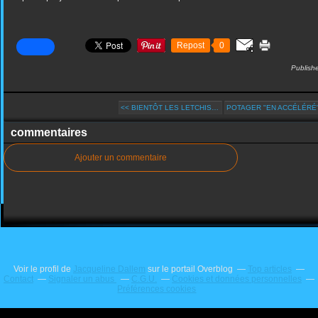
Repost
0
Publish
<< BIENTÔT LES LETCHIS…
POTAGER "EN ACCÉLÉRÉ".
commentaires
Ajouter un commentaire
Voir le profil de
Jacqueline Dallem
sur le portail Overblog
Top articles
Contact
Signaler un abus
C.G.U.
Cookies et données personnelles
Préférences cookies