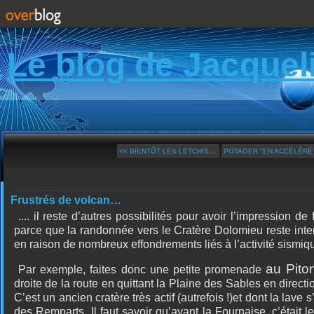
Le blog de Jacquel
<< BIENTÔT LES LETCHIS…
POTAGER "EN ACCÉLÉRÉ".
Frustrés de volcan…
.... i
l reste d’autres possibilités pour avoir l’impression de
parce que la randonnée vers le Cratère Dolomieu reste interd
en raison de nombreux effondrements liés à l’activité sismiq
au Pito
Par exemple, faites donc une petite promenade
droite de la route en quittant la Plaine des Sables en direc
C’est un ancien cratère très actif (autrefois !)et dont la lave s
des Remparts. Il faut savoir qu’avant la Fournaise, c’était l