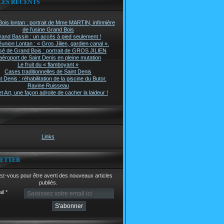
LES RÉCENTS
ois lontan : portrait de Mme MARTIN, infirmière
de l’usine Grand Bois
rand Bassin : un accès à pied seulement !
union Lontan : « Gros Jilien, gardien canal ».
é de Grand Bois : portrait de GROS JILIEN
aéroport de Saint Denis en pleine mutation
Le fruit du « flamboyant »
Cases traditionnelles de Saint Denis
t Denis : réhabilitation de la piscine du Butor.
Ravine Ruisseau
t Art, une façon adroite de cacher la laideur !
Links
ETTER
z-vous pour être averti des nouveaux articles
publiés.
il