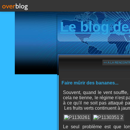
Le blog de
<< A LA RENCONTR
Faire mûrir des bananes...
Souvent, quand le vent souffle,
cela ne tienne, le régime n'est pa
à ce qu'il ne soit pas attaqué pa
Les fruits verts continuent à jauni
Le seul problème est que lo