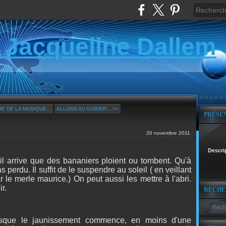
 Jacqueline Dallem
E DE LA MUSIQUE...
ALLONS AU GABIER... >>
PRÉSE
20 novembre 2011
Descri
 il arrive que des bananiers ploient ou tombent. Qu'à
s perdu. Il suffit de le suspendre au soleil ( en veillant
r le merle maurice.) On peut aussi les mettre à l'abri.
r.
RECHE
rsque le jaunissement commence, en moins d'une