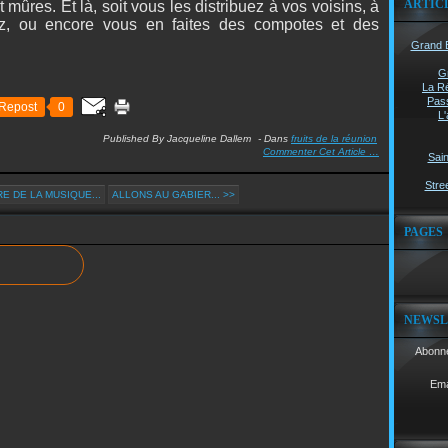
ARTIC
mûres. Et là, soit vous les distribuez à vos voisins, à
ez, ou encore vous en faites des compotes et des
Grand B
G
La Ré
Pass
Repost
0
L'
Published By Jacqueline Dallem
-
Dans
fruits de la réunion
Commenter Cet Article
…
Sain
Stree
E DE LA MUSIQUE...
ALLONS AU GABIER... >>
PAGES
NEWSL
Abonne
Ema