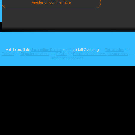
Ajouter un commentaire
Voir le profil de
Jacqueline Dallem
sur le portail Overblog
Top articles
Contact
Signaler un abus
C.G.U.
Cookies et données personnelles
Préférences cookies