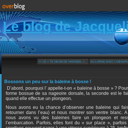
Le blog de Jacquel
<< LE « TE DEUM DE HAENDEL »...
AU LARGE AVEC L’OBSERVA
Bossons un peu sur la baleine à bosse !
D'abord, pourquoi l' appelle-t-on « baleine à bosse » ? Pour
forme bossue de sa nageoire dorsale, la seconde est le fai
quand elle effectue un plongeon.
Nous avons eu la chance d’observer une baleine qui fai
retourner dans l’eau) et nous montrer son ventre blanc. A 
nous avons vu des baleines faire un plongeon et resso
l’embarcation. Parfois, elles font du « sur place », parfois 
sportives peuvent nager à une vitesse supérieure à 25
km/h