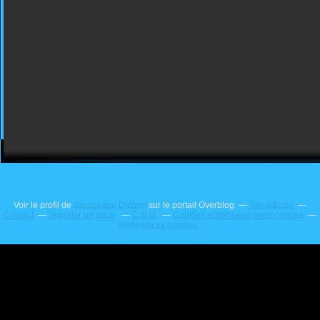
Voir le profil de
Jacqueline Dallem
sur le portail Overblog
Top articles
Contact
Signaler un abus
C.G.U.
Cookies et données personnelles
Préférences cookies