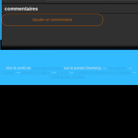
commentaires
Ajouter un commentaire
Voir le profil de
Jacqueline Dallem
sur le portail Overblog
Top articles
Contact
Signaler un abus
C.G.U.
Cookies et données personnelles
Préférences cookies