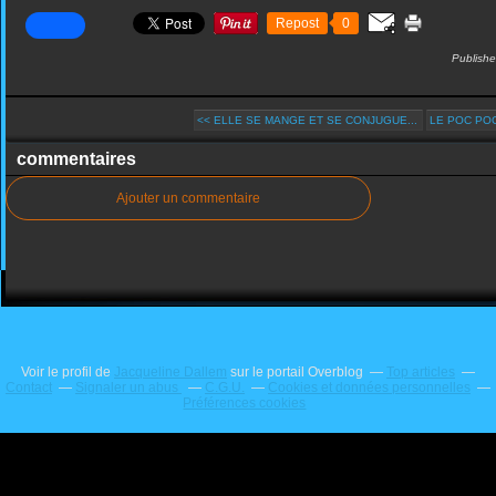
Repost
0
Publishe
<< ELLE SE MANGE ET SE CONJUGUE...
LE POC PO
commentaires
Ajouter un commentaire
Voir le profil de
Jacqueline Dallem
sur le portail Overblog
Top articles
Contact
Signaler un abus
C.G.U.
Cookies et données personnelles
Préférences cookies