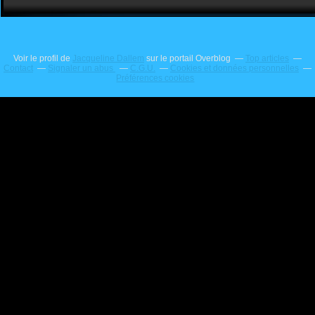
Voir le profil de
Jacqueline Dallem
sur le portail Overblog
Top articles
Contact
Signaler un abus
C.G.U.
Cookies et données personnelles
Préférences cookies