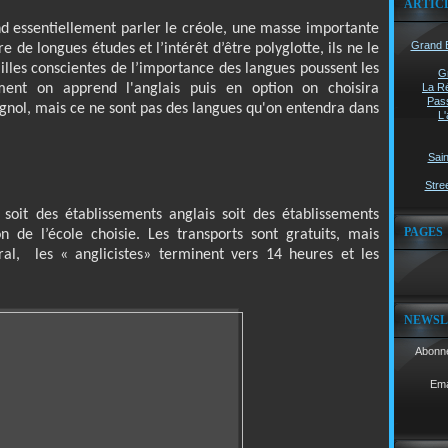
ARTIC
nd essentiellement parler le créole, une masse importante
Grand B
e de longues études et l’intérêt d’être polyglotte, ils ne le
milles conscientes de l’importance des langues poussent les
G
ment on apprend l'anglais puis en option on choisira
La Ré
Pass
agnol, mais ce ne sont pas des langues qu'on entendra dans
L'
Sain
Stree
 soit des établissements anglais soit des établissements
PAGES
on de l’école choisie. Les transports sont gratuits, mais
ral,
les « anglicistes» terminent vers 14 heures et les
NEWSL
Abonne
Ema