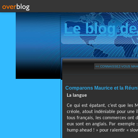
Le blog de
<< CONNAISSEZ-VOUS MAH
Comparons Maurice et la Réuni
La langue
Ce qui est épatant, c’est que les 
créole, atout indéniable pour une î
tous français, les commerces ont d
eux sont en anglais. Par exemple :
hump ahead ! » pour ralentir « slo