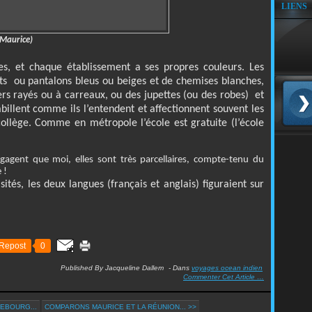
LIENS
e Maurice)
es, et chaque établissement a ses propres couleurs. Les
rts
ou pantalons bleus ou beiges et de chemises blanches,
bliers rayés ou à carreaux, ou des jupettes (ou des robes)
et
abillent comme ils l’entendent et affectionnent souvent les
collège. Comme en métropole l’école est gratuite (l’école
gagent que moi, elles sont très parcellaires, compte-tenu du
 !
tés, les deux langues (français et anglais) figuraient sur
Repost
0
Published By Jacqueline Dallem
-
Dans
voyages ocean indien
Commenter Cet Article
…
EBOURG...
COMPARONS MAURICE ET LA RÉUNION... >>