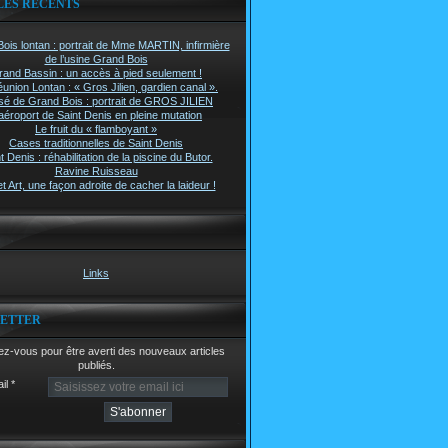
LES RÉCENTS
ois lontan : portrait de Mme MARTIN, infirmière
de l’usine Grand Bois
rand Bassin : un accès à pied seulement !
union Lontan : « Gros Jilien, gardien canal ».
é de Grand Bois : portrait de GROS JILIEN
aéroport de Saint Denis en pleine mutation
Le fruit du « flamboyant »
Cases traditionnelles de Saint Denis
t Denis : réhabilitation de la piscine du Butor.
Ravine Ruisseau
t Art, une façon adroite de cacher la laideur !
Links
ETTER
z-vous pour être averti des nouveaux articles
publiés.
il