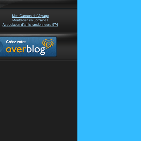
Mes Carnets de Voyage
Montdidier en Lorraine !
Association d'amis randonneurs 974