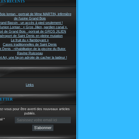
LES RÉCENTS
ois lontan : portrait de Mme MARTIN, infirmière
de l’usine Grand Bois
rand Bassin : un accès à pied seulement !
union Lontan : « Gros Jilien, gardien canal ».
é de Grand Bois : portrait de GROS JILIEN
aéroport de Saint Denis en pleine mutation
Le fruit du « flamboyant »
Cases traditionnelles de Saint Denis
t Denis : réhabilitation de la piscine du Butor.
Ravine Ruisseau
t Art, une façon adroite de cacher la laideur !
Links
ETTER
z-vous pour être averti des nouveaux articles
publiés.
il