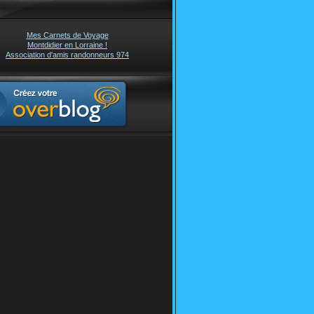
Mes Carnets de Voyage
Montdidier en Lorraine !
Association d'amis randonneurs 974