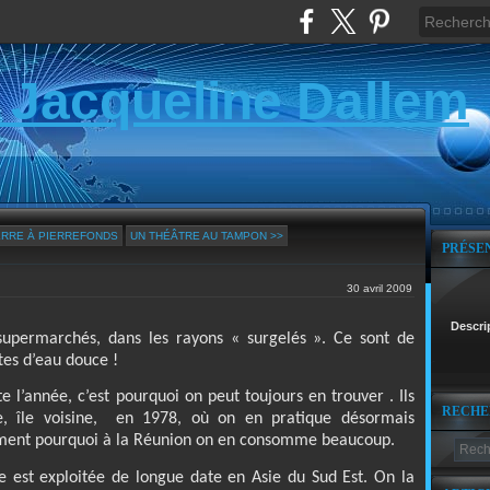
 Jacqueline Dallem
IERRE À PIERREFONDS
UN THÉÂTRE AU TAMPON >>
PRÉSE
30 avril 2009
Descri
supermarchés, dans les rayons « surgelés ». Ce sont de
tes d’eau douce !
 l’année, c’est pourquoi on peut toujours en trouver . Ils
RECHE
ce, île voisine, en 1978, où on en pratique désormais
rement pourquoi à la Réunion on en consomme beaucoup.
lle est exploitée de longue date en Asie du Sud Est. On la