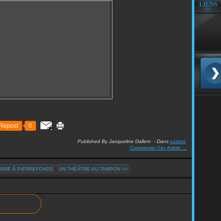
LIENS
Repost
0
Published By Jacqueline Dallem
-
Dans
cuisine
Commenter Cet Article
…
IERRE À PIERREFONDS
UN THÉÂTRE AU TAMPON >>