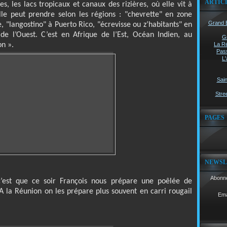
ARTIC
es, les lacs tropicaux et canaux des rizières, où elle vit à
elle peut prendre selon les régions : "chevrette" en zone
Grand B
 "langostino" à Puerto Rico, "écrevisse ou z’habitants" en
de l’Ouest. C’est en Afrique de l’Est, Océan Indien, au
G
n ».
La Ré
Pass
L'
Sain
Stree
PAGES
NEWSL
Abonne
c’est que ce soir François nous prépare une poêlée de
A la Réunion on les prépare plus souvent en carri rougail
Ema