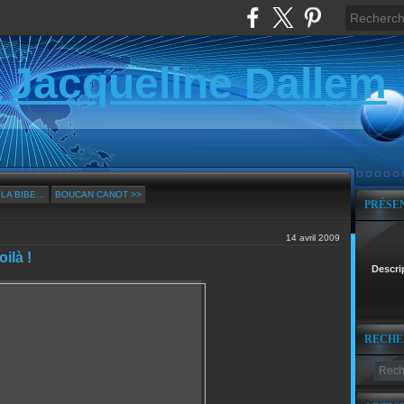
 Jacqueline Dallem
 LA BIBE…
BOUCAN CANOT >>
PRÉSE
14 avril 2009
ilà !
Descri
RECHE