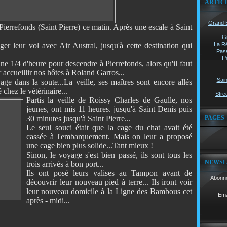
ARTIC
Grand B
 Pierrefonds (Saint Pierre) ce matin. Après une escale à Saint
G
r leur vol avec Air Austral, jusqu'à cette destination qui
La Ré
Pass
L'
ne 1/4 d'heure pour descendre à Pierrefonds, alors qu'il faut
 accueillir nos hôtes à Roland Garros...
Sain
age dans la soute...La veille, ses maîtres sont encore allés
chez le vétérinaire...
Stree
Partis la veille d
e Roissy Charles de Gaulle, nos
jeunes, ont mis 11 heures. jusqu'à Saint Denis puis
30 minutes jusqu'à Saint Pierre...
PAGES
Le seul souci était que la cage du chat avait été
cassée à l'embarquement. Mais on leur a proposé
une cage bien plus solide...Tant mieux !
Sinon, le voyage s'est bien passé, ils sont tous les
NEWSL
trois arrivés à bon port...
Ils ont posé leurs valises au Tampon avant de
Abonne
découvrir leur nouveau pied à terre... Ils iront voir
leur nouveau domicile à la Ligne des Bambous cet
Ema
après - midi...