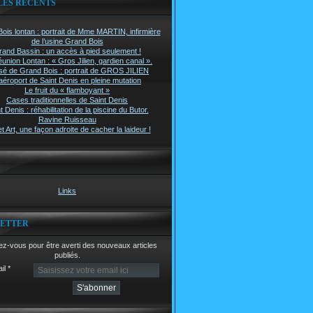
LES RÉCENTS
ois lontan : portrait de Mme MARTIN, infirmière
de l’usine Grand Bois
rand Bassin : un accès à pied seulement !
union Lontan : « Gros Jilien, gardien canal ».
é de Grand Bois : portrait de GROS JILIEN
aéroport de Saint Denis en pleine mutation
Le fruit du « flamboyant »
Cases traditionnelles de Saint Denis
t Denis : réhabilitation de la piscine du Butor.
Ravine Ruisseau
t Art, une façon adroite de cacher la laideur !
Links
ETTER
z-vous pour être averti des nouveaux articles
publiés.
il