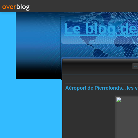
Le blog de
<<
Aéroport de Pierrefonds... les vo