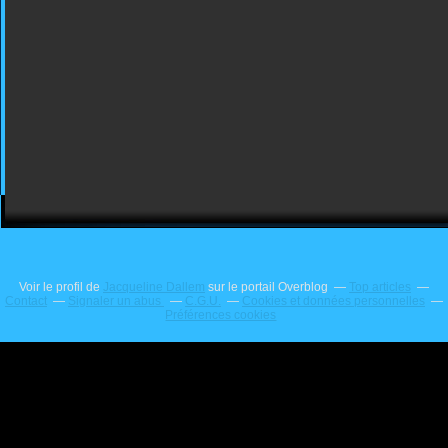
Voir le profil de
Jacqueline Dallem
sur le portail Overblog
Top articles
Contact
Signaler un abus
C.G.U.
Cookies et données personnelles
Préférences cookies