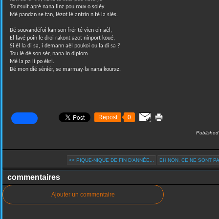
Toutsuit apré nana linz pou rouv o solèy
Mé pandan se tan, lézot lé antrin n fé la siès.
Bé souvandéfoi kan son frér té vien oir aèl,
El lavé poin le droi rakont azot ninport koué,
Si èl la di sa, i demann aèl poukoi ou la di sa ?
Tou lé dé son sèr, nana in diplom
Mé la pa li po ékri.
Bé mon dié séniér, se marmay-la nana kouraz.
Repost
0
Published
<< PIQUE-NIQUE DE FIN D’ANNÉE...
EH NON, CE NE SONT PA
commentaires
Ajouter un commentaire