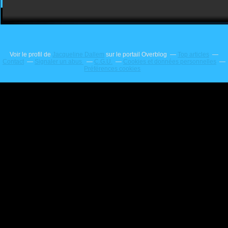
Voir le profil de
Jacqueline Dallem
sur le portail Overblog
Top articles
Contact
Signaler un abus
C.G.U.
Cookies et données personnelles
Préférences cookies