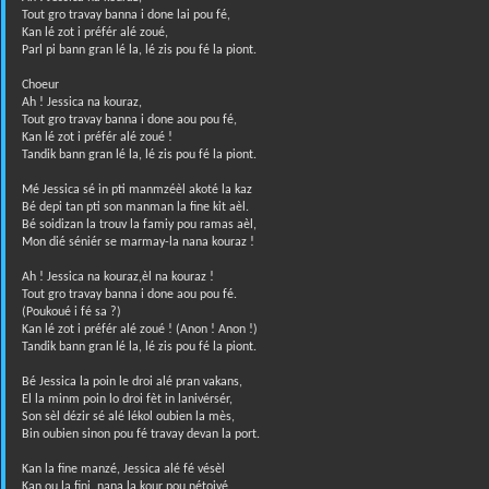
Tout gro travay banna i done lai pou fé,
Kan lé zot i préfér alé zoué,
Parl pi bann gran lé la, lé zis pou fé la piont.
Choeur
Ah ! Jessica na kouraz,
Tout gro travay banna i done aou pou fé,
Kan lé zot i préfér alé zoué !
Tandik bann gran lé la, lé zis pou fé la piont.
Mé Jessica sé in pti manmzéèl akoté la kaz
Bé depi tan pti son manman la fine kit aèl.
Bé soidizan la trouv la famiy pou ramas aèl,
Mon dié séniér se marmay-la nana kouraz !
Ah ! Jessica na kouraz,èl na kouraz !
Tout gro travay banna i done aou pou fé.
(Poukoué i fé sa ?)
Kan lé zot i préfér alé zoué ! (Anon ! Anon !)
Tandik bann gran lé la, lé zis pou fé la piont.
Bé Jessica la poin le droi alé pran vakans,
El la minm poin lo droi fèt in lanivérsér,
Son sèl dézir sé alé lékol oubien la mès,
Bin oubien sinon pou fé travay devan la port.
Kan la fine manzé, Jessica alé fé vésèl
Kan ou la fini, nana la kour pou nétoiyé