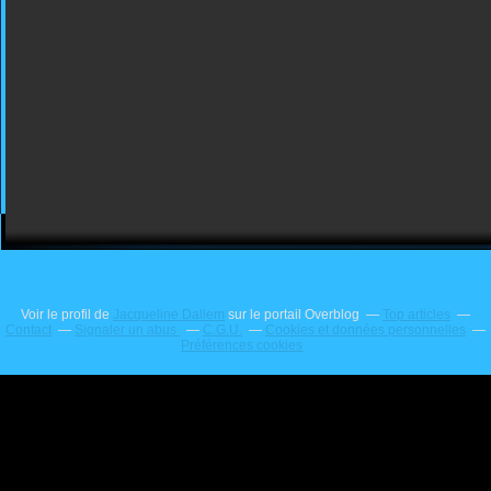
Voir le profil de
Jacqueline Dallem
sur le portail Overblog
Top articles
Contact
Signaler un abus
C.G.U.
Cookies et données personnelles
Préférences cookies