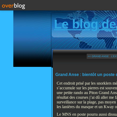
Le blog de
<< GRAND ANSE : L’EX
Grand Anse : bientôt un poste d
Cet endroit prisé par les snorklers m
s’accumule sur les pierres est souven
une petite rando au Piton Grand Anse,
résultat des courses j’ai dû aller me 
surveillance sur la plage, pas moyen
les lanières du masque et un Kway on
Le MNS en poste pourra aussi dissuad