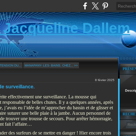
 Jacqueline Dallem
TENSION DU...
MANAPANY- LES- BAINS. CHEZ... >>
PRÉSE
8 février 2025
e surveillance.
Descri
érite effectivement une surveillance. La mousse qui
t responsable de belles chutes. Il y a quelques années, après
 j’avais eu l’idée de m’approcher du bassin et de glisser et
faire suturer une belle plaie à la jambe. Aucun personnel de
RECHE
 de trouver une trousse de secours. Pour arrêter hémorragie,
t fait l’affaire…
er des surfeurs de se mettre en danger ! Hier encore trois