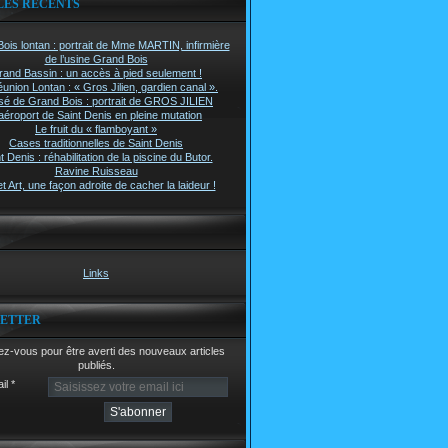
LES RÉCENTS
ois lontan : portrait de Mme MARTIN, infirmière
de l’usine Grand Bois
rand Bassin : un accès à pied seulement !
union Lontan : « Gros Jilien, gardien canal ».
é de Grand Bois : portrait de GROS JILIEN
aéroport de Saint Denis en pleine mutation
Le fruit du « flamboyant »
Cases traditionnelles de Saint Denis
t Denis : réhabilitation de la piscine du Butor.
Ravine Ruisseau
t Art, une façon adroite de cacher la laideur !
Links
ETTER
z-vous pour être averti des nouveaux articles
publiés.
il