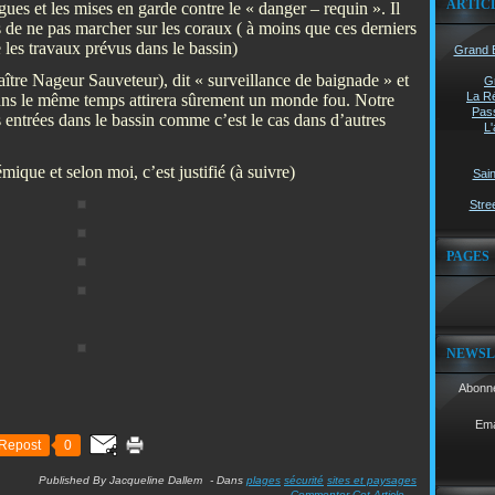
ARTIC
gues et les mises en garde contre le « danger – requin ». Il
s de ne pas marcher sur les coraux ( à moins que ces derniers
les travaux prévus dans le bassin)
Grand B
tre Nageur Sauveteur), dit « surveillance de baignade » et
G
La Ré
dans le même temps attirera sûrement un monde fou. Notre
Pass
es entrées dans le bassin comme c’est le cas dans d’autres
L'
ique et selon moi, c’est justifié (à suivre)
Sain
Stree
PAGES
NEWSL
Abonne
Ema
Repost
0
Published By Jacqueline Dallem
-
Dans
plages
sécurité
sites et paysages
Commenter Cet Article
…