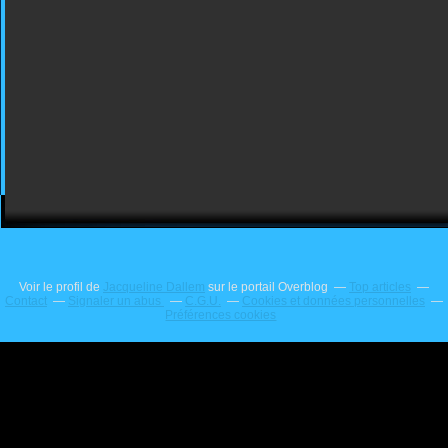
Voir le profil de
Jacqueline Dallem
sur le portail Overblog
Top articles
Contact
Signaler un abus
C.G.U.
Cookies et données personnelles
Préférences cookies