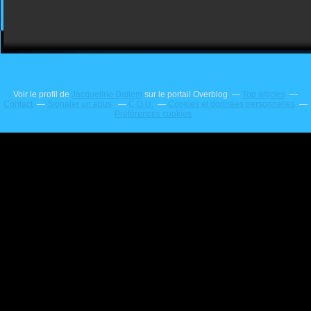
Voir le profil de
Jacqueline Dallem
sur le portail Overblog
Top articles
Contact
Signaler un abus
C.G.U.
Cookies et données personnelles
Préférences cookies