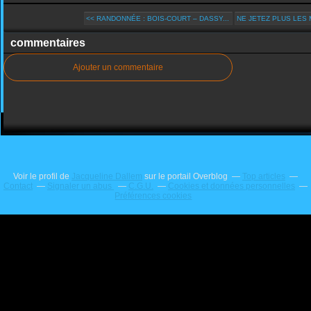
<< RANDONNÉE : BOIS-COURT – DASSY...
NE JETEZ PLUS LES 
commentaires
Ajouter un commentaire
Voir le profil de
Jacqueline Dallem
sur le portail Overblog
Top articles
Contact
Signaler un abus
C.G.U.
Cookies et données personnelles
Préférences cookies