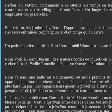
Parfois on s’attend, notamment à la citerne. De temps en t
contreforts et sur le village de Grand Bassin. On longe des c
emprunter des passerelles.
En arrivant, les jambes flagellent… J’apprends que je ne suis pas
Pas assez entraînée, trop fatiguée. Il était temps qu’on arrive.
Un petit repos fera du bien. Il est bientôt midi ! Sommes en vue de 
Nous voilà à Grand Bassin : des sentiers bordés de murets en pi
recherchés : la Vieille Tonnelle, le Paille en Queue, le Randonneu
Nous faisons une halte au Randonneur, où nous prenons un 
apprenons qu’une marcheuse est bloquée dans la descente, elle
plus faire un pas. Les organisateurs gèrent le problème à distanc
perspicacité de J. Michel et la présence d’autres randonneuses.
L’hélicoptère, mobilisé sur l’incendie du Maïdo ne viendra pas to
blessée patiente. C’est là qu’Yvan entre dans la danse. Cet adhér
pu participer à la sortie des Jolis Pas, remontait justement de G
problème et il s’est spontanément porté volontaire pour assister l