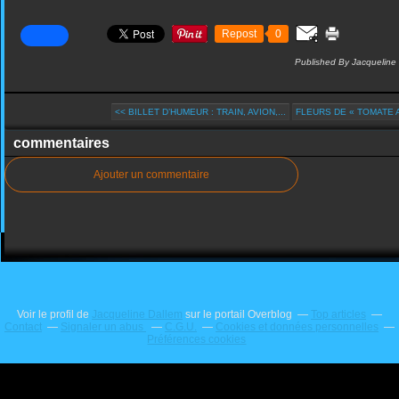
Repost
0
Published By Jacqueline
<< BILLET D’HUMEUR : TRAIN, AVION,...
FLEURS DE « TOMATE A
commentaires
Ajouter un commentaire
Voir le profil de
Jacqueline Dallem
sur le portail Overblog
Top articles
Contact
Signaler un abus
C.G.U.
Cookies et données personnelles
Préférences cookies