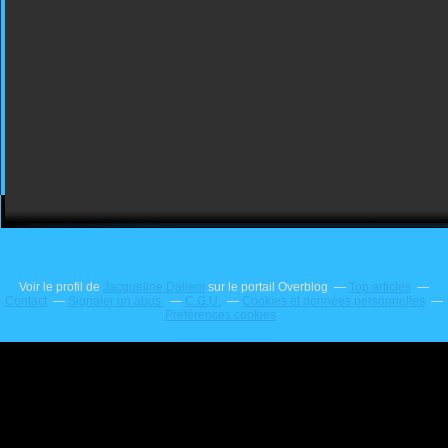
Voir le profil de
Jacqueline Dallem
sur le portail Overblog
Top articles
Contact
Signaler un abus
C.G.U.
Cookies et données personnelles
Préférences cookies