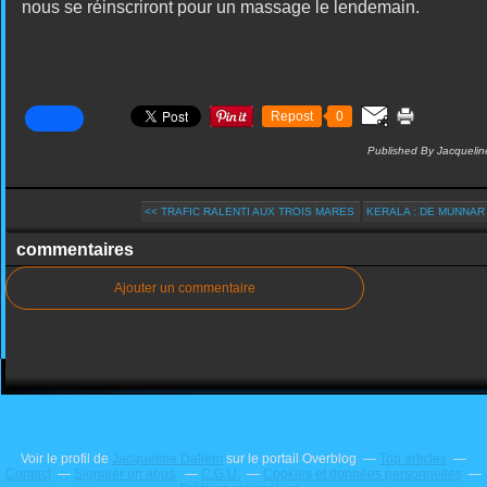
nous se réinscriront pour un massage le lendemain.
Repost
0
Published By Jacquelin
<< TRAFIC RALENTI AUX TROIS MARES
KERALA : DE MUNNAR 
commentaires
Ajouter un commentaire
Voir le profil de
Jacqueline Dallem
sur le portail Overblog
Top articles
Contact
Signaler un abus
C.G.U.
Cookies et données personnelles