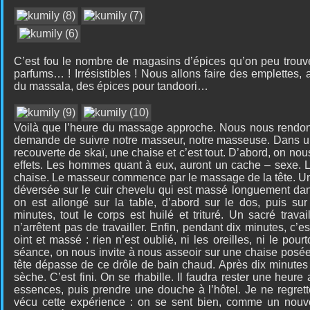
C’est fou le nombre de magasins d’épices qu’on peu trouver
parfums… ! Irrésistibles ! Nous allons faire des emplettes
du massala, des épices pour tandoori…
Voilà que l’heure du massage approche. Nous nous rendon
demande de suivre notre masseur, notre masseuse. Dans un
recouverte de skaï, une chaise et c’est tout. D’abord, on nou
effets. Les hommes quant à eux, auront un cache – sexe. Le
chaise. Le masseur commence par le massage de la tête. Une
déversée sur le cuir chevelu qui est massé longuement dans
on est allongé sur la table, d’abord sur le dos, puis su
minutes, tout le corps est huilé et trituré. Un sacré trava
n’arrêtent pas de travailler. Enfin, pendant dix minutes, c’e
oint et massé : rien n’est oublié, ni les oreilles, ni le pou
séance, on nous invite à nous asseoir sur une chaise posée
tête dépasse de ce drôle de bain chaud. Après dix minute
sèche. C’est fini. On se rhabille. Il faudra rester une heure a
essences, puis prendre une douche à l’hôtel. Je ne regret
vécu cette expérience : on se sent bien, comme un nouve