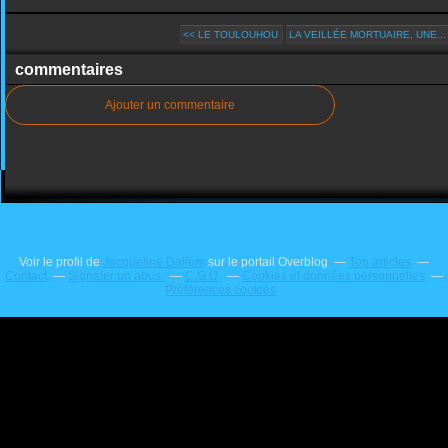
<< LE TOULOUHOU
LA VEILLÉE MORTUAIRE, UNE...
commentaires
Ajouter un commentaire
Voir le profil de
Jacqueline Dallem
sur le portail Overblog
Top articles
Contact
Signaler un abus
C.G.U.
Cookies et données personnelles
Préférences cookies