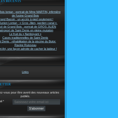
LES RÉCENTS
ois lontan : portrait de Mme MARTIN, infirmière
de l’usine Grand Bois
rand Bassin : un accès à pied seulement !
union Lontan : « Gros Jilien, gardien canal ».
é de Grand Bois : portrait de GROS JILIEN
aéroport de Saint Denis en pleine mutation
Le fruit du « flamboyant »
Cases traditionnelles de Saint Denis
t Denis : réhabilitation de la piscine du Butor.
Ravine Ruisseau
t Art, une façon adroite de cacher la laideur !
Links
ETTER
z-vous pour être averti des nouveaux articles
publiés.
il