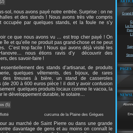
ARTIC
us-sol, nous avons payé notre entrée. Surprise : on ne
Grand B
alles et des stands ! Nous avons très vite compris
it occupée par quelques stands, et la foule ne s’y
G
La Ré
Pass
L'
voir ce que nous avons vu … est trop cher payé ! On
 île et qu’elle ne produit pas grand-chose et ne peut
Sain
es.
C’est trop facile ! Nous qui avons déjà visité les
 Hanovre… nous étions ravis d’y
découvrir des
Stree
rs, des savoir-faire !
essentiellement des stands d’artisanat, de produits
PAGES
erie, quelques vêtements, des bijoux, de rares
, des tireuses à bière, un stand de casseroles
s (de 200 à 600 euros pièce ! il doit y avoir confusion
eusement
quelques produits locaux comme le vacoa, la
r le développement durable, le solaire…
NEWSL
Abonne
ois flotté curcuma de la Plaine des Grègues
Ema
 tour au marché de Saint Pierre ou dans une grande
encontre davantage de gens et au moins on connaît le