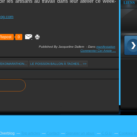
ir les artisans au travail dans leur atelier ce week-
LIENS
blog.com
Repost
0
Published By Jacqueline Dallem
-
Dans
manifestation
Commenter Cet Article
…
’EKOMARATHON...
LE POISSON BALLON À TACHES... >>
 Overblog
Top articles
Contact
Signaler un abus
C.G.U.
Cookies et