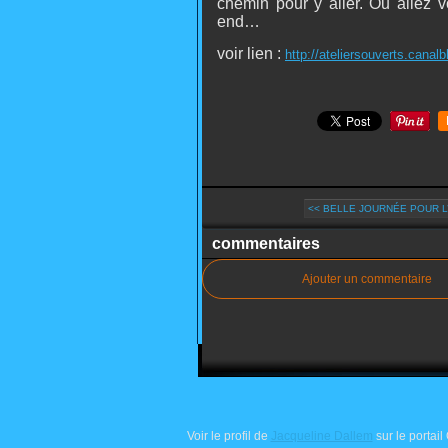
chemin pour y aller. Ou allez vo
end…
voir lien :
http://ateliersouverts.canal
<< BELLE JOURNÉE POUR L
commentaires
Ajouter un commentaire
Voir le profil de
Jacqueline Dallem
sur le portail