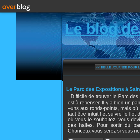
Le blog de
<< BELLE JOURNÉE POUR L
Le Parc des Expositions à Sain
Difficile de trouver le Parc de
est à repenser.
Il y a bien un p
–uns aux ronds-points, mais où 
faut être intuitif et suivre le f
où vous le souhaitez, vous devi
des halles. Pour sortir du pa
Chanceux vous serez si vous ne