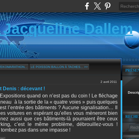
 Jacqueline Dallem
’EKOMARATHON...
LE POISSON BALLON À TACHES... >>
PRÉSE
2 avril 2011
t Denis : décevant !
Descri
s Expositions quand on n’est pas du coin ! Le fléchage
anneau
à la sortie de la « quatre voies » puis quelques
est l’entrée des bâtiments ? Aucune signalisation… Il
lot des voitures en espérant qu’elles vous mèneront bien
RECHE
nez aussi que ces bâtiments-là pourraient être ceux
rking, c’est le même problème, débrouillez-vous !
 tombez pas dans une impasse !