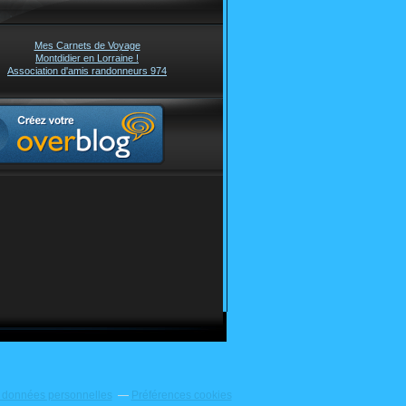
Mes Carnets de Voyage
Montdidier en Lorraine !
Association d'amis randonneurs 974
 données personnelles
Préférences cookies