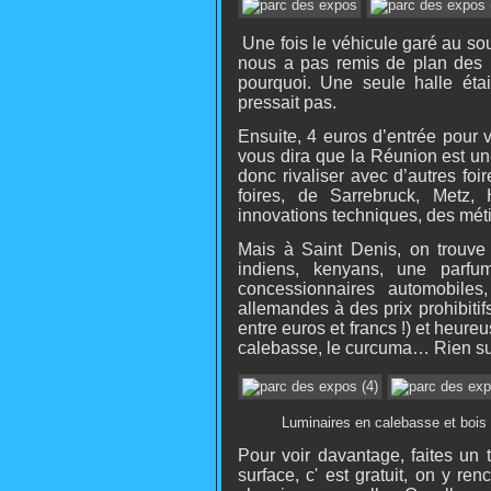
Une fois le véhicule garé au so
nous a pas remis de plan des h
pourquoi. Une seule halle éta
pressait pas.
Ensuite, 4 euros d’entrée pour 
vous dira que la Réunion est une
donc rivaliser avec d’autres foir
foires, de Sarrebruck, Metz,
innovations techniques, des métie
Mais à Saint Denis, on trouve 
indiens, kenyans, une parfum
concessionnaires automobiles
allemandes à des prix prohibitif
entre euros et francs !) et heur
calebasse, le curcuma… Rien su
Luminaires en calebasse et b
Pour voir davantage, faites un
surface, c' est gratuit, on y r