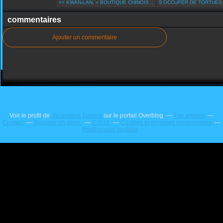
<< KWAN-LAN, « BOUTIQUE CHINOIS...
S'OCCUPER DE TORTUES É
commentaires
Ajouter un commentaire
Voir le profil de
Jacqueline Dallem
sur le portail Overblog
Top articles
Contact
Signaler un abus
C.G.U.
Cookies et données personnelles
Préférences cookies