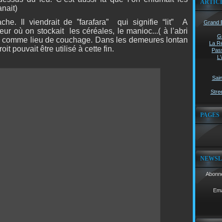
ARTIC
nait)
che. Il viendrait de ”farafara”
qui signifie “lit”
A
Grand B
eur où on stockait
les céréales, le manioc...( à l’abri
G
sée comme lieu de couchage. Dans les demeures lontan
La Ré
t pouvait être utilisé à cette fin.
Pass
L'
Sain
Stree
PAGES
NEWSL
Abonne
Ema