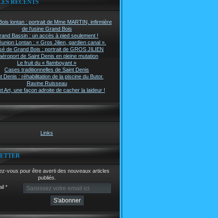
LES RÉCENTS
ois lontan : portrait de Mme MARTIN, infirmière
de l’usine Grand Bois
rand Bassin : un accès à pied seulement !
union Lontan : « Gros Jilien, gardien canal ».
é de Grand Bois : portrait de GROS JILIEN
aéroport de Saint Denis en pleine mutation
Le fruit du « flamboyant »
Cases traditionnelles de Saint Denis
t Denis : réhabilitation de la piscine du Butor.
Ravine Ruisseau
t Art, une façon adroite de cacher la laideur !
Links
ETTER
z-vous pour être averti des nouveaux articles
publiés.
il