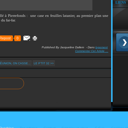
LIENS
lé à Pierrefonds :
une case en feuilles latanier, au premier plan une
du far-far.
Repost
0
Published By Jacqueline Dallem
-
Dans
logement
Commenter Cet Article
…
RÉUNION, ON CASSE...
LE P'TIT 32 >>