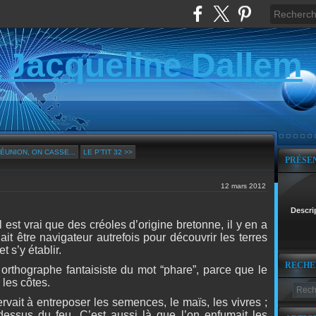
 Jacqueline Dallem
RÉUNION, ON CASSE...
LE P'TIT 32 >>
PRÉSE
12 mars 2012
Descri
l est v
rai que des créoles d’origine bretonne, il y en a
lait être navigateur autrefois pour découvrir les terres
 s’y établir.
RECHE
orthographe fantaisiste du mot “phare”, parce que le
 les côtes.
ervait à entreposer les semences, le maïs, les vivres ;
essus du feu. C’est aussi là que l’on enfumait les