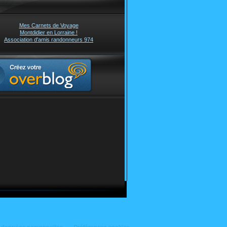
Mes Carnets de Voyage
Montdidier en Lorraine !
Association d'amis randonneurs 974