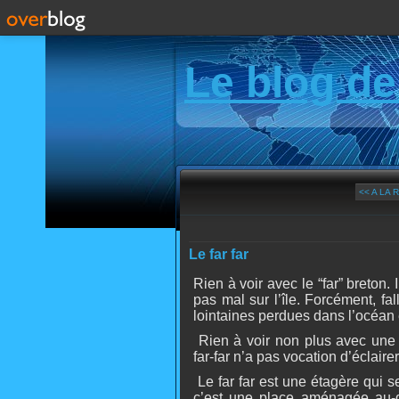
Le blog de
<< A LA 
Le far far
Rien à voir avec le “far” breton. I
pas mal sur l’île. Forcément, fal
lointaines perdues dans l’océan et
Rien à voir non plus avec une 
far-far n’a pas vocation d’éclairer
Le far far est une étagère qui s
c’est une place aménagée au-d