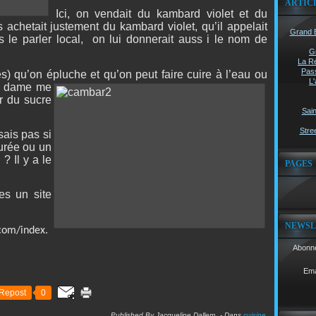
ARTIC
Ici, on vendait du kambard violet et du
chetait justement du kambard violet, qu’il appelait
Grand B
 le parler local,
on lui donnerait auss i le nom de
G
La Ré
Pass
) qu’on épluche et qu’on peut faire cuire à l’eau ou
L'
ne dame me
r du sucre
Sain
Stree
sais pas si
purée ou un
? Il y a le
PAGES
es un site
NEWSL
com/index.
Abonne
Ema
Repost
0
Published By Jacqueline Dallem
-
Dans
cuisine