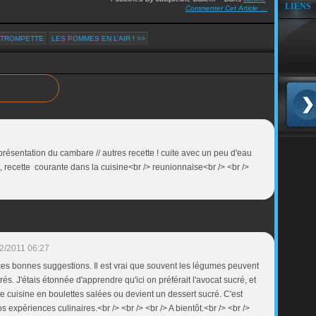
LIENS
Commenter Cet Article
…
E TROMPETTE
LES POMMES EN L’AIR ! >>
ésentation du cambare // autres recette ! cuite avec un peu d'eau
nt, recette courante dans la cuisine<br /> reunionnaise<br /> <br />
2/2011 06:27
 ces bonnes suggestions. Il est vrai que souvent les légumes peuvent
és. J'étais étonnée d'apprendre qu'ici on préférait l'avocat sucré, et
 se cuisine en boulettes salées ou devient un dessert sucré. C'est
s expériences culinaires.<br /> <br /> <br /> A bientôt.<br /> <br />