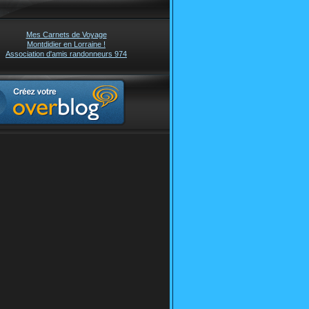
Mes Carnets de Voyage
Montdidier en Lorraine !
Association d'amis randonneurs 974