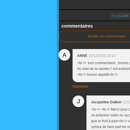
<< LA LIAN
commentaires
Ajouter un commentaire
A
ANNE
11/12/2011 23:22
<br /> bon commentaire , bonne pr
du miel de la vanille c' est exéla
<br /> bonne appétit<br />
Répondre
J
Jacqueline Dallem
12/1
<br /> <br /> Merci pour
se préparer salés ou sucr
que le fruit à pain<br />
sympa de faire part de vo