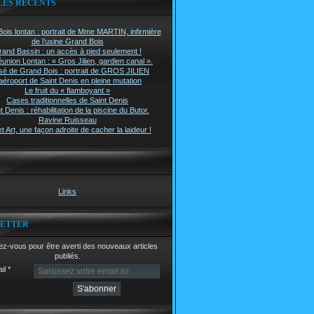
LES RÉCENTS
ois lontan : portrait de Mme MARTIN, infirmière
de l’usine Grand Bois
rand Bassin : un accès à pied seulement !
union Lontan : « Gros Jilien, gardien canal ».
é de Grand Bois : portrait de GROS JILIEN
aéroport de Saint Denis en pleine mutation
Le fruit du « flamboyant »
Cases traditionnelles de Saint Denis
t Denis : réhabilitation de la piscine du Butor.
Ravine Ruisseau
t Art, une façon adroite de cacher la laideur !
Links
ETTER
z-vous pour être averti des nouveaux articles
publiés.
il