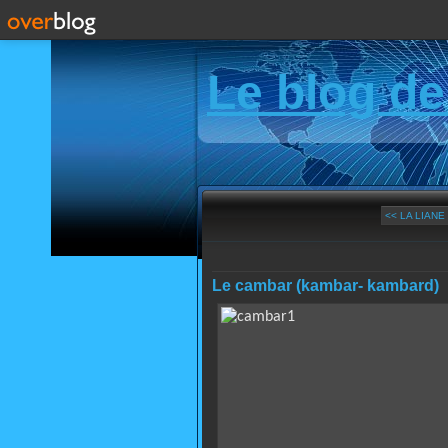
Le blog de
<< LA LIAN
Le cambar (kambar- kambard)