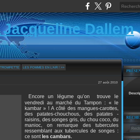
 Jacqueline Dallem
E TROMPETTE
LES POMMES EN L’AIR ! >>
PRÉSE
27 août 2010
Descri
Encore un légume qu’on trouve le
vendredi au marché du Tampon : « le
kambar » ! A côté des mangues-carottes,
des patates-chouchous, des patates -
RECHE
raisins, des songes gris, du chou coco, du
manioc, on remarque des tubercules
ressemblant aux tubercules de songes :
ce sont
les cambars.