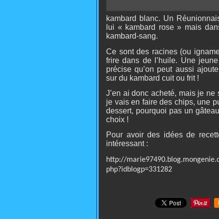
kambard blanc. Un Réunionnais a
lui « kambard rose » mais dans
kambard-sang.
Ce sont des racines (ou ignames
frire dans
de l’huile. Une jeu
précise qu’on peut aussi ajoute
sur du kambard cuit ou frit !
J’en ai donc acheté, mais je ne 
je vais en faire des chips, une 
dessert, pourquoi pas un gâteau 
choix !
Pour avoir des idées de recett
intéressant :
http://marie97490.blog.mongenie.
php?idblogp=331282