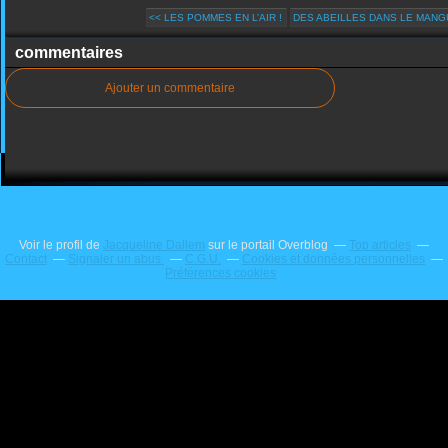
<< LES POMMES EN L’AIR !
DES ABEILLES DANS LE MANG
commentaires
Ajouter un commentaire
Voir le profil de
Jacqueline Dallem
sur le portail Overblog
Top articles
Contact
Signaler un abus
C.G.U.
Cookies et données personnelles
Préférences cookies