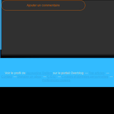
Ajouter un commentaire
Voir le profil de
Jacqueline Dallem
sur le portail Overblog
Top articles
Contact
Signaler un abus
C.G.U.
Cookies et données personnelles
Préférences cookies