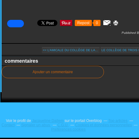
Repost
0
Published B
<< L’AMICALE DU COLLÈGE DE LA...
LE COLLÈGE DE TROIS 
commentaires
Ajouter un commentaire
Voir le profil de
Jacqueline Dallem
sur le portail Overblog
Top articles
Contact
Signaler un abus
C.G.U.
Cookies et données personnelles
Préférences cookies