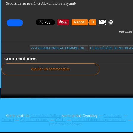
Sébastien au roulèr et Alexandre au kayamb
Repost
0
Published
<< A PIERREFONDS AU DOMAINE DU...
LE BELVÉDÈRE DE NOTRE-DA
commentaires
Ajouter un commentaire
Voir le profil de
Jacqueline Dallem
sur le portail Overblog
Top articles
Contact
Signaler un abus
C.G.U.
Cookies et données personnelles
Préférences cookies