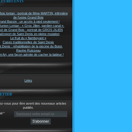
LES RÉCENTS
ois lontan : portrait de Mme MARTIN, infirmière
de l’usine Grand Bois
rand Bassin : un accès à pied seulement !
union Lontan : « Gros Jilien, gardien canal ».
é de Grand Bois : portrait de GROS JILIEN
aéroport de Saint Denis en pleine mutation
Le fruit du « flamboyant »
Cases traditionnelles de Saint Denis
t Denis : réhabilitation de la piscine du Butor.
Ravine Ruisseau
t Art, une façon adroite de cacher la laideur !
Links
ETTER
z-vous pour être averti des nouveaux articles
publiés.
il