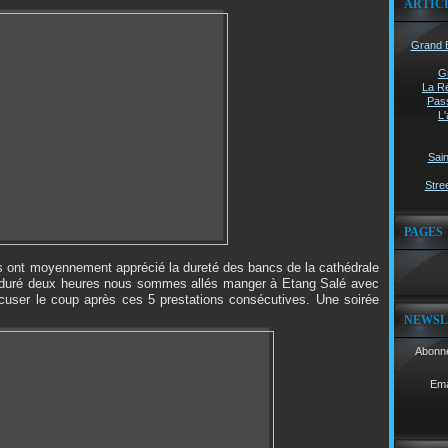
ARTIC
Grand B
G
La Ré
Pass
L'
Sain
Stree
PAGES
s ont moyennement apprécié la dureté des bancs de la cathédrale
 a duré deux heures nous sommes allés manger à Etang Salé avec
user le coup après ces 5 prestations consécutives. Une soirée
NEWSL
Abonne
Ema