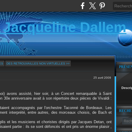
 Jacqueline Dallem
ES
DES RETROUVAILLES NON VIRTUELLES >>
PRÉSE
25 avril 2009
Descri
i) avons assisté, hier soir, à un Concert remarquable à Saint
son 30e anniversaire avait à son répertoire deux pièces de Vivaldi :
étaient accompagnés par l'orchestre Taconné de Bordeaux. Les
RECHE
ment interprété, entre autres, des morceaux choisis, de Bach et
lis et les musiciens et choristes dirigés par Jacques Detan, ont
saient partie : ils se sont défoncés et ont pris un énorme plaisir ,