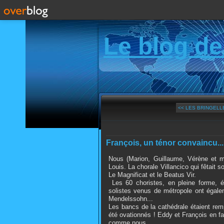
Le blog de
<< LES BRINGELL
François, un ténor convaincu...
Nous (Marion, Guillaume, Vérène et mo
Louis. La chorale Villancico qui fêtait 
Le Magnificat et le Beatus Vir.
Les 60 choristes, en pleine forme, 
solistes venus de métropole ont égale
Mendelssohn...
Les bancs de la cathédrale étaient remp
été ovationnés ! Eddy et François en fai
comme nous.