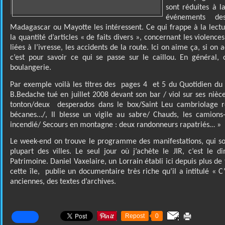
sont réduites à l
événements d
Madagascar ou Mayotte les intéressent. Ce qui frappe à la lectur
la quantité d’articles « de faits divers », concernant les violence
liées à l’ivresse, les accidents de la route. Ici on aime ça, si on 
c’est pour savoir ce qui se passe sur le caillou. En général,
boulangerie.
Par exemple voilà les titres des
pages 4
et 5 du Quotidien du 
B.Bedache tué en juillet 2008 devant son bar / viol sur ses nièce
tonton/deux
desperados dans le box/Saint Leu cambriolage r
bécanes…/, Il blesse un vigile au sabre/ Chauds, les camions
incendié/ Secours en montagne : deux randonneurs rapatriés… »
Le week-end on trouve le programme des manifestations, qui so
plupart des villes. Le seul jour où j’achète le JIR, c’est le
Patrimoine. Daniel Vaxelaire, un Lorrain établi ici depuis plus de
cette île,
publie un documentaire très riche qu’il a intitulé « C
anciennes, des textes d’archives.
Repost
0