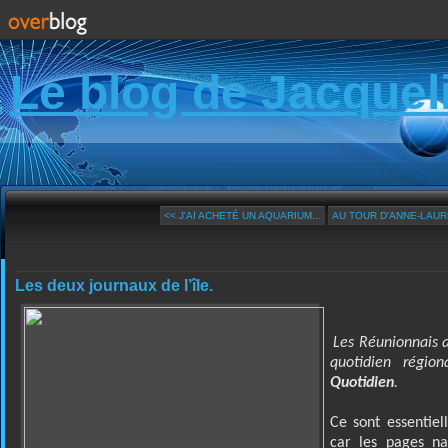
Le blog de Jacquel
<< J'AI ACHETÉ UN AQUARIUM...
AU TOUR D'ANNE-LAURE 
Les deux journaux de l’île.
Les Réunionnais a
quotidien régio
Quotidien
.
Ce sont essentie
car les pages na