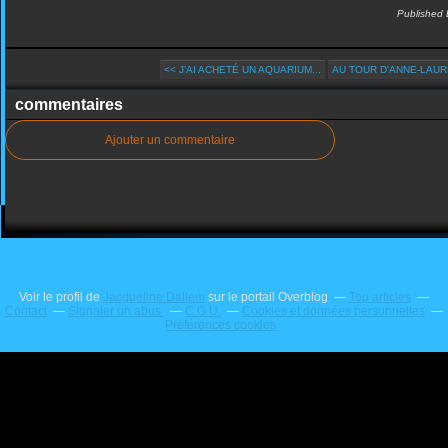
Published 
<< J'AI ACHETÉ UN AQUARIUM...
AU TOUR D'ANNE-LAURE 
commentaires
Ajouter un commentaire
Voir le profil de
Jacqueline Dallem
sur le portail Overblog
Top articles
Contact
Signaler un abus
C.G.U.
Cookies et données personnelles
Préférences cookies