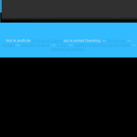
Voir le profil de
Jacqueline Dallem
sur le portail Overblog
Top articles
Contact
Signaler un abus
C.G.U.
Cookies et données personnelles
Préférences cookies